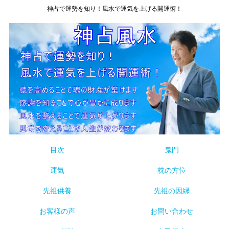
神占で運勢を知り！風水で運気を上げる開運術！
目次
鬼門
運気
枕の方位
先祖供養
先祖の因縁
お客様の声
お問い合わせ